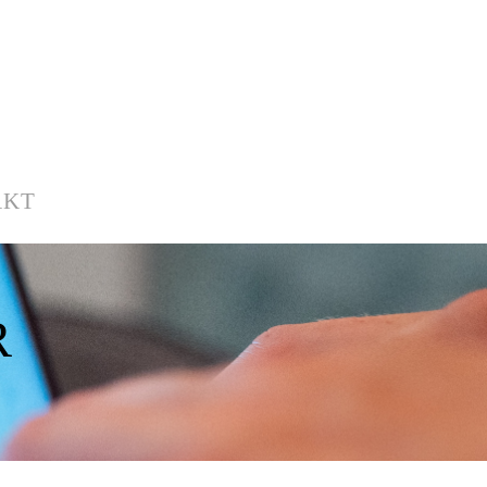
AKT
R